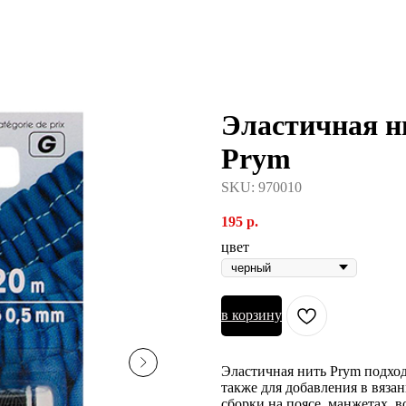
Эластичная н
Prym
SKU:
970010
195
р.
цвет
в корзину
Эластичная нить Prym подхо
также для добавления в вяза
сборки на поясе, манжетах, 