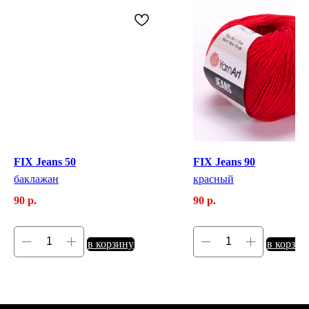
FIX Jeans 50
FIX Jeans 90
баклажан
красный
90
р.
90
р.
в корзину
в корзин