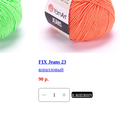
FIX Jeans 23
коралловый
90
р.
в корзину