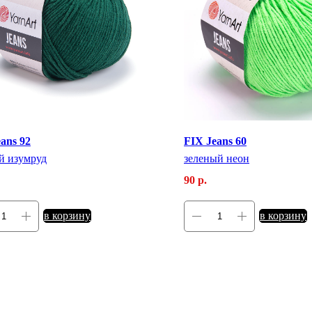
ans 92
FIX Jeans 60
й изумруд
зеленый неон
90
р.
в корзину
в корзину