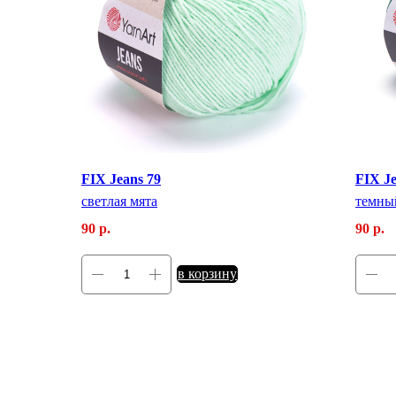
FIX Jeans 79
FIX Je
светлая мята
темны
90
р.
90
р.
в корзину