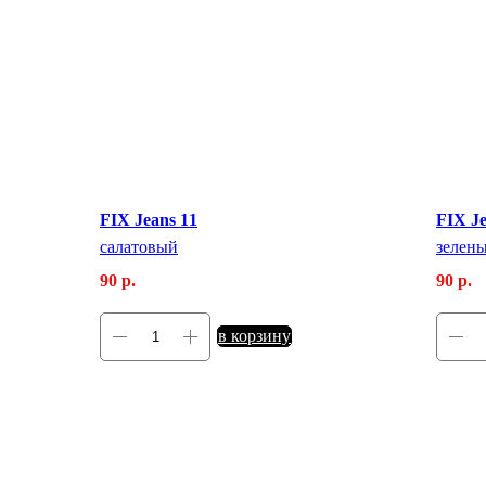
FIX Jeans 11
FIX Je
салатовый
зелен
90
р.
90
р.
в корзину