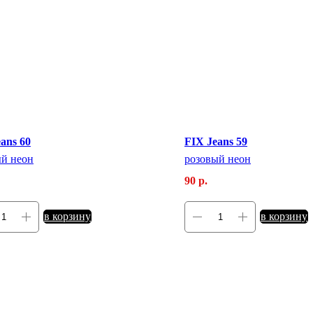
ans 60
FIX Jeans 59
ый неон
розовый неон
90
р.
в корзину
в корзину