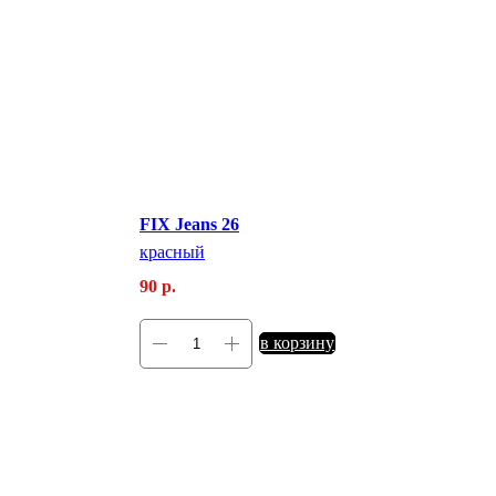
FIX Jeans 26
красный
90
р.
в корзину