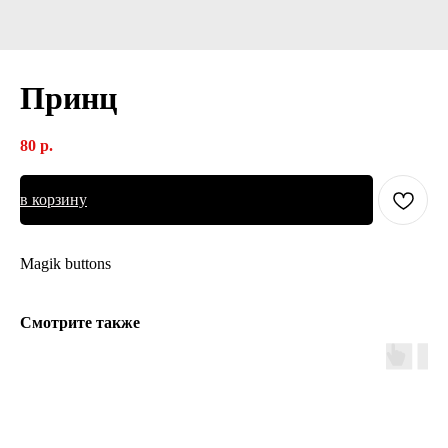
Принц
80
р.
в корзину
Magik buttons
Смотрите также