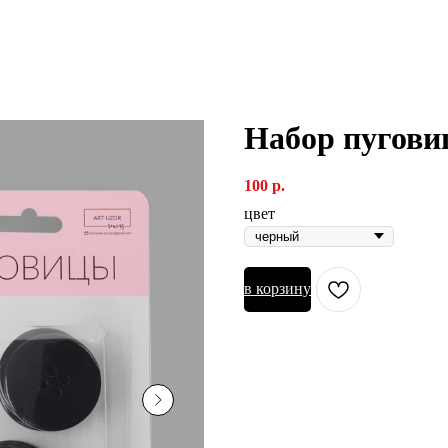
Набор пугови
100
р.
цвет
в корзину